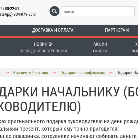
12)
33-22-52
atsApp) 904-079-80-81
ДОСТАВКА И ОПЛАТА
ПАРТНЕРАМ
НОВИНКИ
АКЦИИ
Х
ПОСЛЕДНИЕ ПОСТУПЛЕНИЯ
СКИДКИ
ВЫ
я
>>
Розничный каталог
>>
Подарки по профессиям
>>
Подарки Нач
ДАРКИ НАЧАЛЬНИКУ (БО
КОВОДИТЕЛЮ)
ках оригинального подарка руководителю на день рожд
альный презент, который ему точно пригодится!
яц до праздника, сотрудники начинают собирать деньги