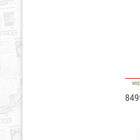
МУД
849