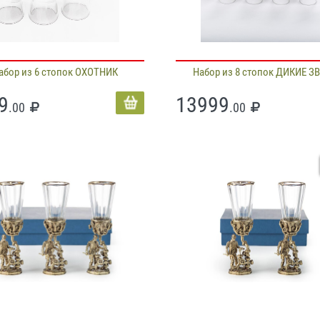
абор из 6 стопок ОХОТНИК
Набор из 8 стопок ДИКИЕ З
9
13999
.00
.00