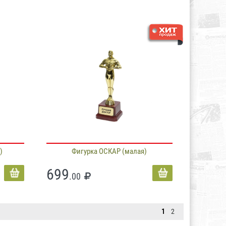
)
Фигурка ОСКАР (малая)
699
.00
1
2