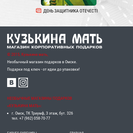
ДЕНЬ ЗАЩИТНИКА ОТЕЧЕСТВА
8 
© 2015, Кузькина мать,
Необычный магазин подарков в Омске.
Подарки под ключ - от идеи до упаковки!
НЕОБЫЧНЫЕ МАГАЗИНЫ ПОДАРКОВ
«‎КУЗЬКИНА МАТЬ»‎:
г. Омск, ТК Триумф, 3 этаж, бут. 326
тел. +7 (962) 058-70-77