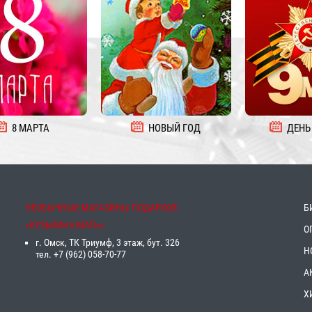
8 МАРТА
НОВЫЙ ГОД
ДЕНЬ
НЕОБЫЧНЫЕ МАГАЗИНЫ ПОДАРКОВ
Б
«‎КУЗЬКИНА МАТЬ»‎:
О
г. Омск, ТК Триумф, 3 этаж, бут. 326
Н
тел. +7 (962) 058-70-77
А
Х