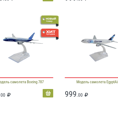
одель самолета Boeing 787
Модель самолета EgyptAi
999
.00
.00