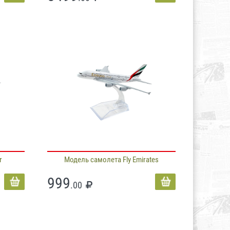
r
Модель самолета Fly Emirates
999
.00