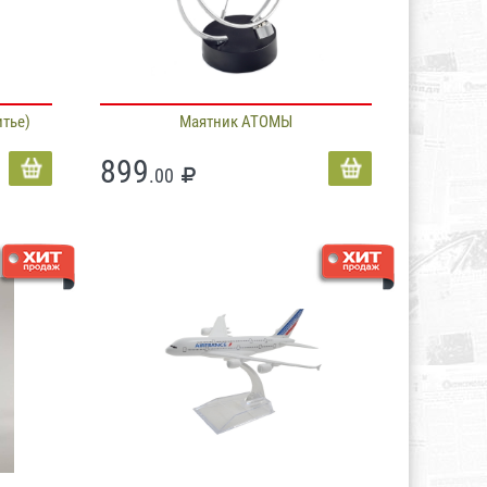
тье)
Маятник АТОМЫ
899
.00