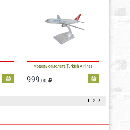
Модель самолета Turkish Airlines
999
.00
1
2
3