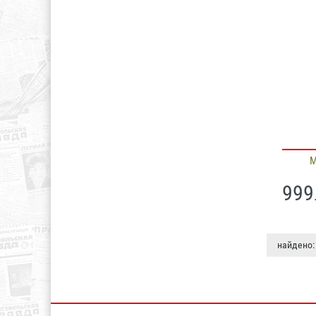
М
999
найдено: