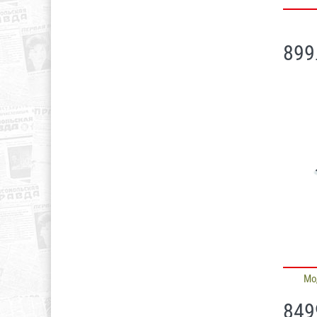
899
Мо
849