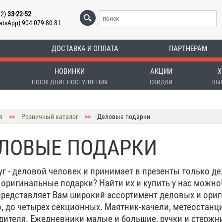
12)
33-22-52
atsApp) 904-079-80-81
ДОСТАВКА И ОПЛАТА
ПАРТНЕРАМ
НОВИНКИ
АКЦИИ
Х
ПОСЛЕДНИЕ ПОСТУПЛЕНИЯ
СКИДКИ
ВЫ
я
>>
Розничный каталог
>>
Деловые подарки
ЛОВЫЕ ПОДАРКИ
уг - деловой человек и принимает в презенты только де
 оригинальные подарки? Найти их и купить у нас можн
представляет Вам широкий ассортимент деловых и ори
о, до четырех секционных. Маятник-качели, метеостан
дителя. Ежедневники малые и большие, ручки и стержни