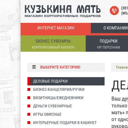
(38
(Wh
ИНТЕРНЕТ МАГАЗИН
О КОМПАНИИ
БИЗНЕС СУВЕНИРЫ
ПОДАРКИ
КОРПОРАТИВНЫЙ КАТАЛОГ
VIP ПЕРСОНАМ
ВЫБЕРИТЕ КАТЕГОРИЮ
Главна
ДЕ
ДЕЛОВЫЕ ПОДАРКИ
БИЗНЕС-КАНЦЕЛЯРИЯ/РУЧКИ
ВИЗИТНИЦЫ/ЕЖЕДНЕВНИКИ
Ваш др
только
ДЕНЬГИ СУВЕНИРНЫЕ
мать» 
ИГРЫ ОФИСНЫЕ
от одн
ИНТЕРЬЕРНЫЕ ПОДАРКИ В КАБИНЕТ
руково