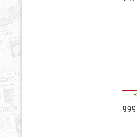
М
999