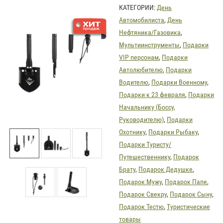
КАТЕГОРИИ:
День
Автомобилиста
,
День
Нефтяника/Газовика
,
Мультиинструменты
,
Подарки
VIP персонам
,
Подарки
Автолюбителю
,
Подарки
Водителю
,
Подарки Военному
,
Подарки к 23 февраля
,
Подарки
Начальнику (Боссу,
Руководителю)
,
Подарки
Охотнику
,
Подарки Рыбаку
,
Подарки Туристу/
Путешественнику
,
Подарок
Брату
,
Подарок Дедушке
,
Подарок Мужу
,
Подарок Папе
,
Подарок Свекру
,
Подарок Сыну
,
Подарок Тестю
,
Туристические
товары