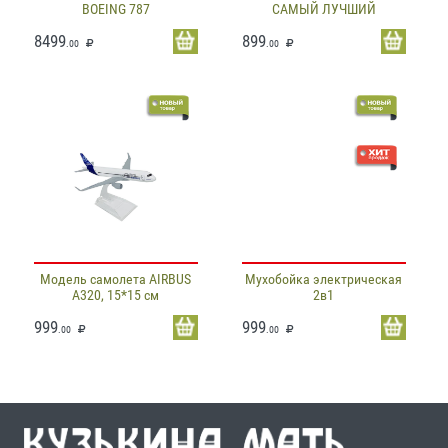
BOEING 787
САМЫЙ ЛУЧШИЙ
8499
899
.00
.00
Модель самолета AIRBUS
Мухобойка электрическая
A320, 15*15 см
2в1
999
999
.00
.00