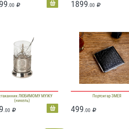
99
1899
.00
.00
стаканник ЛЮБИМОМУ МУЖУ
Портсигар ЗМЕЯ
(никель)
9
499
.00
.00