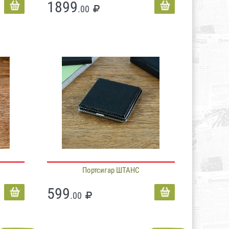
1899
.00
Портсигар ШТАНС
599
.00