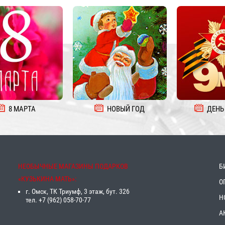
8 МАРТА
НОВЫЙ ГОД
ДЕНЬ
НЕОБЫЧНЫЕ МАГАЗИНЫ ПОДАРКОВ
Б
«‎КУЗЬКИНА МАТЬ»‎:
О
г. Омск, ТК Триумф, 3 этаж, бут. 326
Н
тел. +7 (962) 058-70-77
А