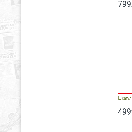
799
Шкатул
499