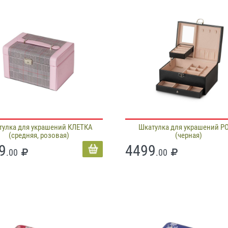
тулка для украшений КЛЕТКА
Шкатулка для украшений Р
(средняя, розовая)
(черная)
9
4499
.00
.00