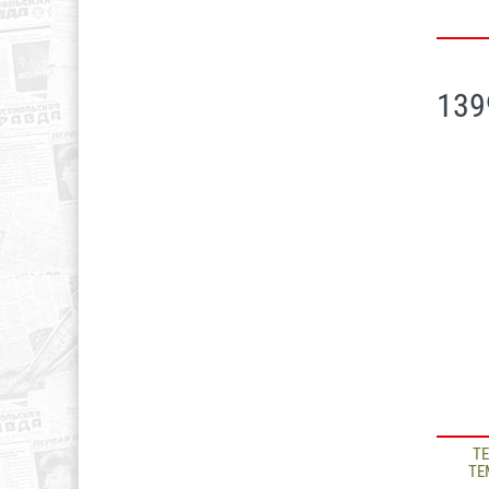
139
Т
ТЕ