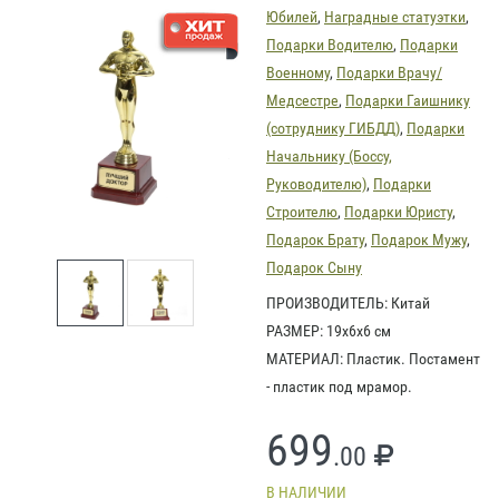
Юбилей
,
Наградные статуэтки
,
Подарки Водителю
,
Подарки
Военному
,
Подарки Врачу/
Медсестре
,
Подарки Гаишнику
(сотруднику ГИБДД)
,
Подарки
Начальнику (Боссу,
Руководителю)
,
Подарки
Строителю
,
Подарки Юристу
,
Подарок Брату
,
Подарок Мужу
,
Подарок Сыну
ПРОИЗВОДИТЕЛЬ: Китай
РАЗМЕР: 19х6х6 см
МАТЕРИАЛ: Пластик. Постамент
- пластик под мрамор.
699
.00
В НАЛИЧИИ