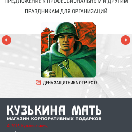
ПРЕДЛОЖЕНИЕ К ПРОФЕССИОНАЛЬНЫМ И ДРУГИМ
ПРАЗДНИКАМ ДЛЯ ОРГАНИЗАЦИЙ
ДЕНЬ ЗАЩИТНИКА ОТЕЧЕСТВА
8 
© 2015, Кузькина мать,