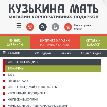
Ваша корзина
пустая
БИЗНЕС
ИНТЕРНЕТ МАГАЗИН
ОПТОВЫЙ
СУВЕНИРЫ
КАТАЛОГ
РОЗНИЧНЫЙ КАТАЛОГ
КАТАЛОГ
VIP Подарки
Новинки
Акции / Скидки
ИНТЕРЬЕРНЫЕ ПОДАРКИ
БИОКАМИНЫ
ВАЗЫ
ЗНАКИ ЗОДИАКА
ИНТЕРЬЕРНЫЕ/ДИЗАЙНЕРСКИЕ ФИГУРЫ
КЛЮЧНИЦЫ/ПАННО/ПОДКОВЫ
КНИГИ-СЕЙФЫ/КОПИЛКИ
КОМПОЗИЦИИ СО СТАБИЛИЗИРОВАННЫМ МХОМ