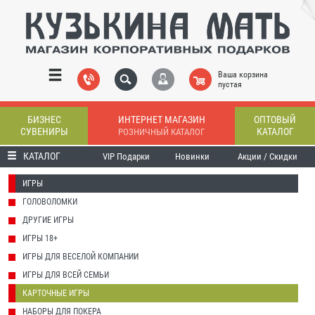
Ваша корзина
пустая
БИЗНЕС
ИНТЕРНЕТ МАГАЗИН
ОПТОВЫЙ
СУВЕНИРЫ
КАТАЛОГ
РОЗНИЧНЫЙ КАТАЛОГ
КАТАЛОГ
VIP Подарки
Новинки
Акции / Скидки
ИГРЫ
ГОЛОВОЛОМКИ
ДРУГИЕ ИГРЫ
ИГРЫ 18+
ИГРЫ ДЛЯ ВЕСЕЛОЙ КОМПАНИИ
ИГРЫ ДЛЯ ВСЕЙ СЕМЬИ
КАРТОЧНЫЕ ИГРЫ
НАБОРЫ ДЛЯ ПОКЕРА