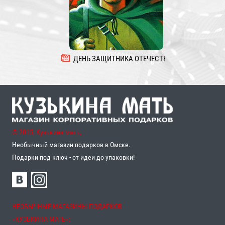
ДЕНЬ ЗАЩИТНИКА ОТЕЧЕСТВА
8 
© 2015, Кузькина мать,
Необычный магазин подарков в Омске.
Подарки под ключ - от идеи до упаковки!
НЕОБЫЧНЫЕ МАГАЗИНЫ ПОДАРКОВ
«‎КУЗЬКИНА МАТЬ»‎: