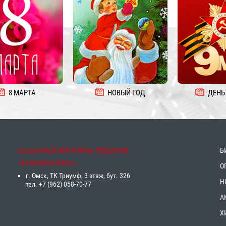
8 МАРТА
НОВЫЙ ГОД
ДЕНЬ
НЕОБЫЧНЫЕ МАГАЗИНЫ ПОДАРКОВ
Б
«‎КУЗЬКИНА МАТЬ»‎:
О
г. Омск, ТК Триумф, 3 этаж, бут. 326
Н
тел. +7 (962) 058-70-77
А
Х