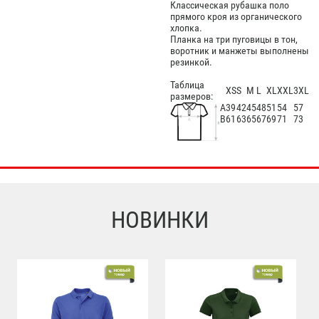
Классическая рубашка поло
прямого кроя из органического
хлопка.
Планка на три пуговицы в тон,
воротник и манжеты выполнены
резинкой.
Таблица
XS
S
M
L
XL
XXL
3XL
размеров:
А
39
42
45
48
51
54
57
В
61
63
65
67
69
71
73
НОВИНКИ