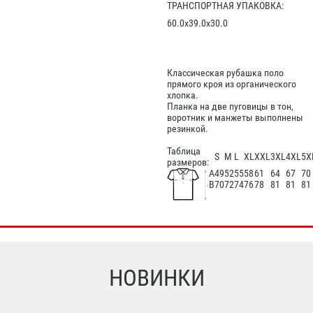
ТРАНСПОРТНАЯ УПАКОВКА:
60.0x39.0x30.0
Классическая рубашка поло
прямого кроя из органического
хлопка.
Планка на две пуговицы в тон,
воротник и манжеты выполнены
резинкой.
Таблица
S
M
L
XL
XXL
3XL
4XL
5X
размеров:
А
49
52
55
58
61
64
67
70
В
70
72
74
76
78
81
81
81
НОВИНКИ