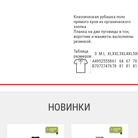
Классическая рубашка поло
прямого кроя из органического
хлопка.
Планка на две пуговицы в тон,
воротник и манжеты выполнены
резинкой.
Таблица
S
M
L
XL
XXL
3XL
4XL
5X
размеров:
А
49
52
55
58
61
64
67
70
В
70
72
74
76
78
81
81
81
НОВИНКИ