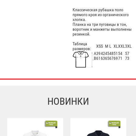
Классическая рубашка поло
прямого кроя из органического
хлопка.
Планка на три пуговицы в тон,
воротник и манжеты выполнены
резинкой.
Таблица
XS
S
M
L
XL
XXL
3XL
размеров:
А
39
42
45
48
51
54
57
В
61
63
65
67
69
71
73
НОВИНКИ