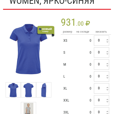
WOMEN, ЯРКО-СИНЯЯ
931
.00
размер
на складе
заказать
XS
0
S
0
M
0
L
0
XL
0
XXL
0
3XL
0