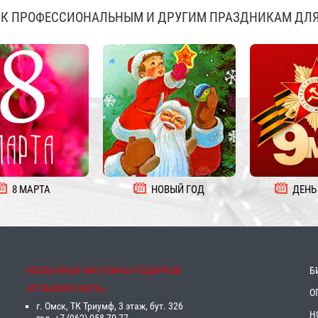
К ПРОФЕССИОНАЛЬНЫМ И ДРУГИМ ПРАЗДНИКАМ ДЛЯ
8 МАРТА
НОВЫЙ ГОД
ДЕНЬ
НЕОБЫЧНЫЕ МАГАЗИНЫ ПОДАРКОВ
Б
«‎КУЗЬКИНА МАТЬ»‎:
О
г. Омск, ТК Триумф, 3 этаж, бут. 326
Н