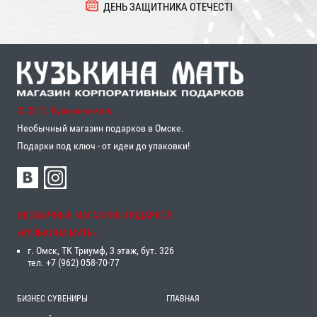
ДЕНЬ ЗАЩИТНИКА ОТЕЧЕСТВА
8 
© 2015, Кузькина мать,
Необычный магазин подарков в Омске.
Подарки под ключ - от идеи до упаковки!
НЕОБЫЧНЫЕ МАГАЗИНЫ ПОДАРКОВ
«‎КУЗЬКИНА МАТЬ»‎:
г. Омск, ТК Триумф, 3 этаж, бут. 326
тел. +7 (962) 058-70-77
БИЗНЕС СУВЕНИРЫ
ГЛАВНАЯ