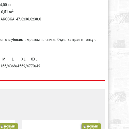
4,50 кг
3
0,51 m
КОВКА: 47.0x36.0x30.0
оп с глубоким вырезом на спине. Отделка края в тонкую
M
L
XL
XXL
41
66/43
68/45
69/47
70/49