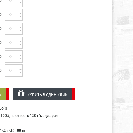
0
0
0
0
0
0
У
КУПИТЬ В ОДИН КЛИК
ol’s
100%, плотность 150 г/м; джерси
КОВКЕ: 100 шт