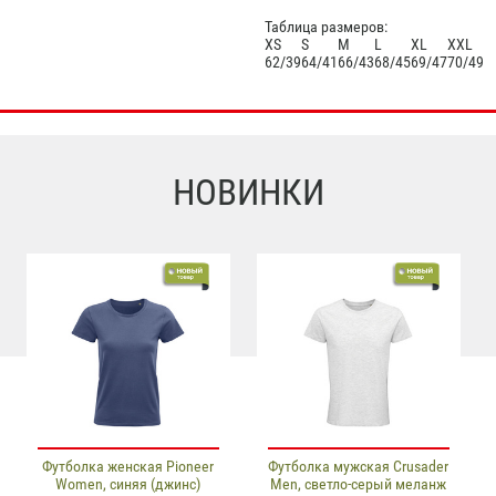
Таблица размеров:
XS
S
M
L
XL
XXL
62/39
64/41
66/43
68/45
69/47
70/49
НОВИНКИ
Футболка женская Pioneer
Футболка мужская Crusader
Women, синяя (джинс)
Men, светло-серый меланж