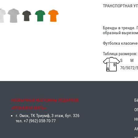
ТРАНСПОРТНАЯ УПА
Бренды в тренде. 
образный вырезом,
Футболка классиче
Таблица размеров:
S
M
70/50
72/
НЕОБЫЧНЫЕ МАГАЗИНЫ ПОДАРКОВ
Б
«‎КУЗЬКИНА МАТЬ»‎:
О
г. Омск, ТК Триумф, 3 этаж, бут. 326
Н
тел. +7 (962) 058-70-77
А