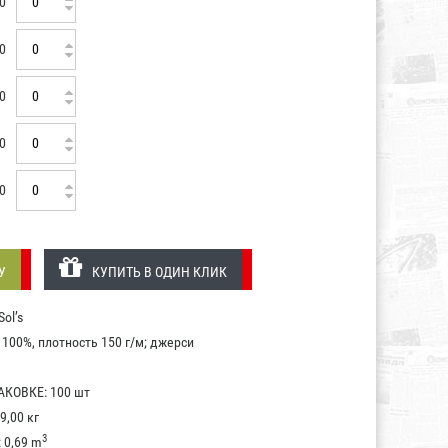
0
0
0
0
0
У
КУПИТЬ В ОДИН КЛИК
ol’s
100%, плотность 150 г/м; джерси
КОВКЕ: 100 шт
9,00 кг
3
0,69 m