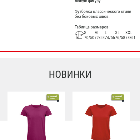
любую фигуру.
Футболка классического стиля
без боковых швов.
Таблица размеров:
S
M
L
XL
XXL
70/50
72/53
74/56
76/58
78/61
НОВИНКИ