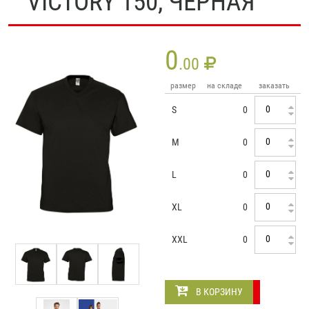
VICTORY 150, ЧЕРНАЯ
0
.00
размер
на складе
заказать
S
0
M
0
L
0
XL
0
XXL
0
В КОРЗИНУ