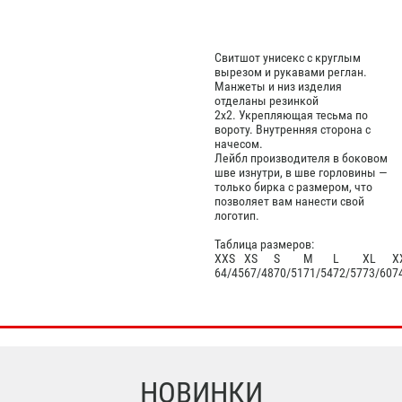
Свитшот унисекс с круглым
вырезом и рукавами реглан.
Манжеты и низ изделия
отделаны резинкой
2х2. Укрепляющая тесьма по
вороту. Внутренняя сторона с
начесом.
Лейбл производителя в боковом
шве изнутри, в шве горловины —
только бирка с размером, что
позволяет вам нанести свой
логотип.
Таблица размеров:
XXS
XS
S
M
L
XL
X
64/45
67/48
70/51
71/54
72/57
73/60
7
НОВИНКИ