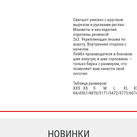
Свитшот унисекс с круглым
вырезом и рукавами реглан.
Манжеты и низ изделия
отделаны резинкой
2х2. Укрепляющая тесьма по
вороту. Внутренняя сторона с
начесом.
Лейбл производителя в боковом
шве изнутри, в шве горловины —
только бирка с размером, что
позволяет вам нанести свой
логотип.
Таблица размеров:
XXS
XS
S
M
L
XL
X
64/45
67/48
70/51
71/54
72/57
73/60
7
НОВИНКИ