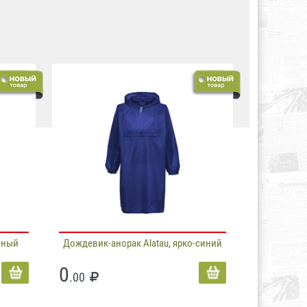
сный
Дождевик-анорак Alatau, ярко-синий
0
.00