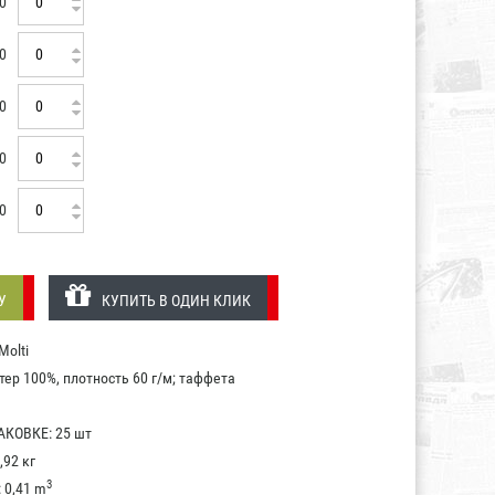
0
0
0
0
0
У
КУПИТЬ В ОДИН КЛИК
olti
ер 100%, плотность 60 г/м; таффета
КОВКЕ: 25 шт
,92 кг
3
0,41 m