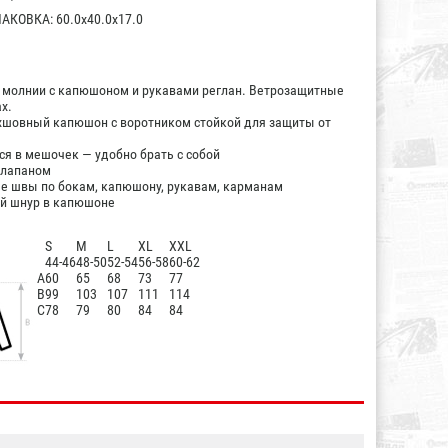
КОВКА: 60.0x40.0x17.0
 молнии с капюшоном и рукавами реглан. Ветрозащитные
х.
хшовный капюшон с воротником стойкой для защиты от
я в мешочек — удобно брать с собой
клапаном
е швы по бокам, капюшону, рукавам, карманам
й шнур в капюшоне
S
M
L
XL
XXL
44-46
48-50
52-54
56-58
60-62
А
60
65
68
73
77
B
99
103
107
111
114
C
78
79
80
84
84