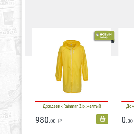
Дождевик Rainman Zip, желтый
Дож
980
0
.00
.00