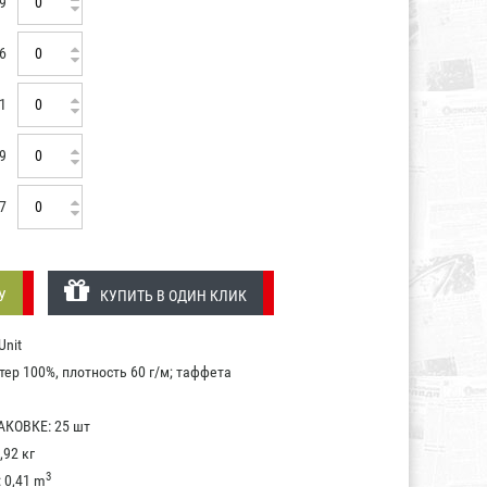
9
6
1
9
7
У
КУПИТЬ В ОДИН КЛИК
nit
ер 100%, плотность 60 г/м; таффета
КОВКЕ: 25 шт
,92 кг
3
0,41 m