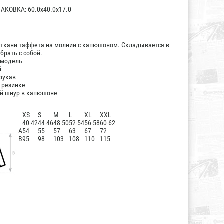
КОВКА: 60.0x40.0x17.0
ткани таффета на молнии с капюшоном. Складывается в
брать с собой.
 модель
й
рукав
 резинке
й шнур в капюшоне
XS
S
M
L
XL
XXL
40-42
44-46
48-50
52-54
56-58
60-62
А
54
55
57
63
67
72
B
95
98
103
108
110
115