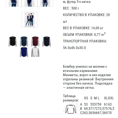
м, футер 3-х нитка
ВЕС : 500 г
КОЛИЧЕСТВО В УПАКОВКЕ: 28
шт
ВЕС В УПАКОВКЕ: 14,00 кг
3
ОБЪЕМ УПАКОВКИ: 0,77 m
ТРАНСПОРТНАЯ УПАКОВКА:
56.0x46.0x30.0
Бомбер унисекс на молнии с
втачными карманами.
Манжеты, ворот и низ изделия
отделаны резинкой. Внутренняя
сторона без начеса. Подкладка
— эластичная сетка.
Таблица
XS
S
M
L
XL
XXL
размеров:
А
53
55
57
59
61
63
В
69,5
71
72
73,5
75
76,5
С2
63,5
65
66
67,5
69
70