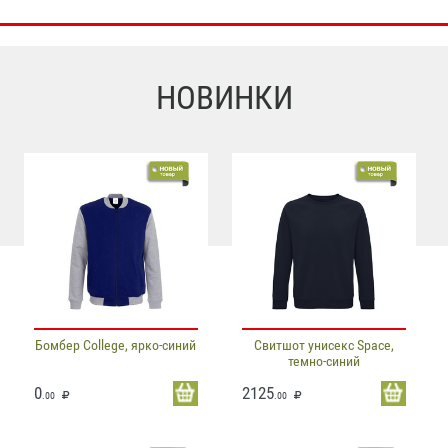
НОВИНКИ
Бомбер College, ярко-синий
Свитшот унисекс Space,
темно-синий
0
2125
.00
.00