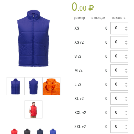
0
.00
размер
на складе
заказать
XS
0
XS v2
0
S v2
0
M v2
0
L v2
0
XL v2
0
XXL v2
0
3XL v2
0