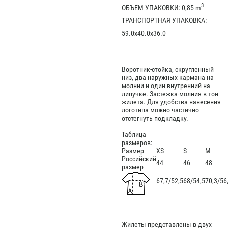
3
ОБЪЕМ УПАКОВКИ: 0,85 m
ТРАНСПОРТНАЯ УПАКОВКА:
59.0x40.0x36.0
Воротник-стойка, скругленный
низ, два наружных кармана на
молнии и один внутренний на
липучке. Застежка-молния в тон
жилета. Для удобства нанесения
логотипа можно частично
отстегнуть подкладку.
Таблица
размеров:
Размер
XS
S
M
Российский
44
46
48
размер
67,7/52,5
68/54,5
70,3/56
Жилеты представлены в двух