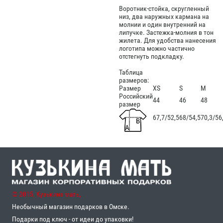
Воротник-стойка, скругленный
низ, два наружных кармана на
молнии и один внутренний на
липучке. Застежка-молния в тон
жилета. Для удобства нанесения
логотипа можно частично
отстегнуть подкладку.
Таблица
размеров:
Размер
XS
S
M
Российский
44
46
48
размер
67,7/52,5
68/54,5
70,3/56
© 2015, Кузькина мать,
Необычный магазин подарков в Омске.
Подарки под ключ - от идеи до упаковки!