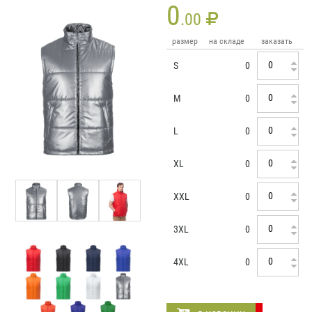
0
.00
размер
на складе
заказать
S
0
M
0
L
0
XL
0
XXL
0
3XL
0
4XL
0