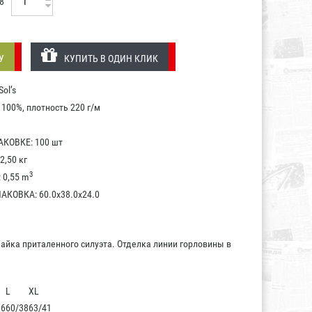
8
У
КУПИТЬ В ОДИН КЛИК
ol’s
100%, плотность 220 г/м
КОВКЕ: 100 шт
2,50 кг
3
0,55 m
КОВКА: 60.0x38.0x24.0
айка приталенного силуэта. Отделка линии горловины в
L
XL
36
60/38
63/41