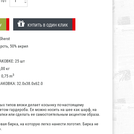
101
У
КУПИТЬ В ОДИН КЛИК
herst
рсть, 50% акрил
КОВКЕ: 25 шт
,00 кг
3
0,75 m
КОВКА: 32.0x38.0x62.0
ых типов вязки делает косынку по-настоящему
том гардероба. Ее можно носить на шее как шарф, на
апки или сделать ее самостоятельным акцентом образа.
ая бирка, на которую легко нанести логотип. Бирка не
.