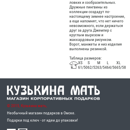
ловких и сообразительных.
Дружные пингвины из
коллекции создадут по-
настоящему зимнее настроение,
а еще напомнят, что нет ничего
невозможного, если держаться
друг за друга.Джемпер с
круглым вырезом и
жаккардовым рисунком.
Ворот, манжеты и низ изделия
выполнены резинкой.
Таблица размеров:
XS
S
M
L
XL
61/50
62/52
63/54
64/56
65/58
© 2015, Кузькина мать,
Необычный магазин подарков в Омске.
Подарки под ключ - от идеи до упаковки!