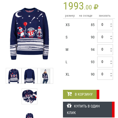
1993
.00
размер
на складе
заказать
XS
85
S
90
M
94
L
93
XL
90
В КОРЗИНУ
КУПИТЬ В ОДИН
КЛИК