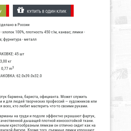
У
КУПИТЬ В ОДИН КЛИК
делано в России
 хлопок 100%, плотность 450 г/м, канвас; лямки -
; фурнитура - металл
КОВКЕ: 45 шт
3,00 кг
3
0,77 m
КОВКА: 62.0x39.0x32.0
тук бармена, бариста, официанта. Может служить
 и для людей творческих профессий — художников или
я всех, кто любит мастерить что-то своими руками.
рманы на груди и подоле эффектно украшают фартук,
качественной дышащей плотной износостойкой ткани.
ным крестообразным лямкам он отлично сидит как на
 женской фигуре. Кроме того, съемные лямки упрощают