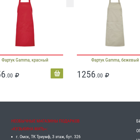
Фартук Gamma, красный
Фартук Gamma, бежевый
56
1256
.00
.00
НЕОБЫЧНЫЕ МАГАЗИНЫ ПОДАРКОВ
Б
«‎КУЗЬКИНА МАТЬ»‎:
О
г. Омск, ТК Триумф, 3 этаж, бут. 326