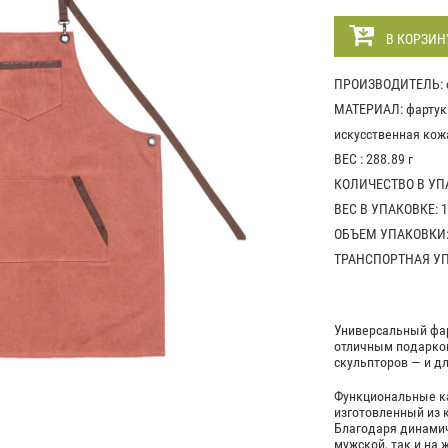
В КОРЗИН
ПРОИЗВОДИТЕЛЬ: с
МАТЕРИАЛ: фартук -
искусственная кожа
ВЕС : 288.89 г
КОЛИЧЕСТВО В УПА
ВЕС В УПАКОВКЕ: 1
ОБЪЕМ УПАКОВКИ: 
ТРАНСПОРТНАЯ УПА
Универсальный фар
отличным подарком
скульпторов — и дл
Функциональные ка
изготовленный из 
Благодаря динамич
мужской, так и на