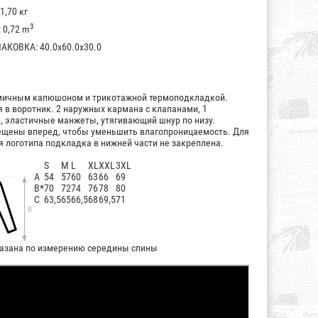
1,70 кг
3
0,72 m
КОВКА: 40.0x60.0x30.0
омичным капюшоном и трикотажной термоподкладкой.
 в воротник. 2 наружных кармана с клапанами, 1
, эластичные манжеты, утягивающий шнур по низу.
щены вперед, чтобы уменьшить влагопроницаемость. Для
я логотипа подкладка в нижней части не закреплена.
S
M
L
XL
XXL
3XL
А
54
57
60
63
66
69
B*
70
72
74
76
78
80
C
63,5
65
66,5
68
69,5
71
казана по измерению середины спины