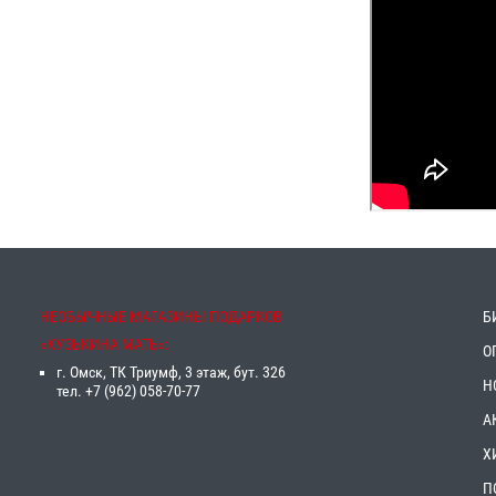
НЕОБЫЧНЫЕ МАГАЗИНЫ ПОДАРКОВ
Б
«‎КУЗЬКИНА МАТЬ»‎:
О
г. Омск, ТК Триумф, 3 этаж, бут. 326
Н
тел. +7 (962) 058-70-77
А
Х
П