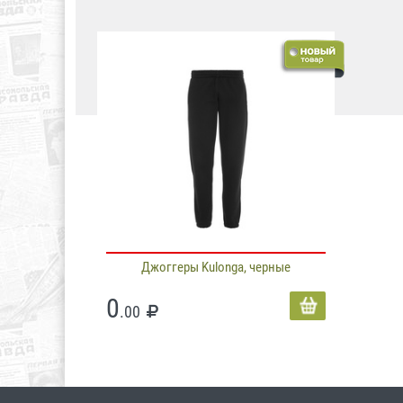
Джоггеры Kulonga, черные
0
.00