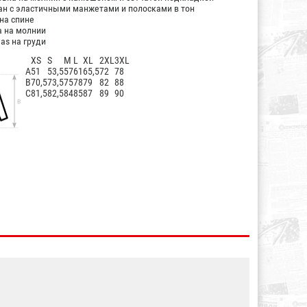
ан с эластичными манжетами и полосками в тон
на спине
 на молнии
as на груди
XS
S
M
L
XL
2XL
3XL
А
51
53,5
57
61
65,5
72
78
B
70,5
73,5
75
78
79
82
88
C
81,5
82,5
84
85
87
89
90