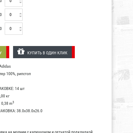
0
0
0
У
КУПИТЬ В ОДИН КЛИК
Adidas
ер 100%, рипстоп
КОВКЕ: 14 шт
,00 кг
3
0,38 m
КОВКА: 38.0x38.0x26.0
овка на молнии с капюшоном и сетчатой подкладкой