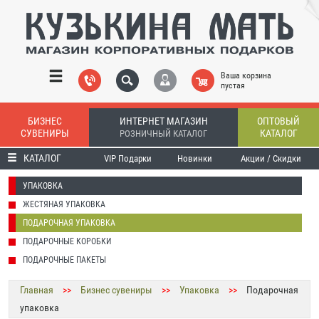
Ваша корзина
пустая
БИЗНЕС
ИНТЕРНЕТ МАГАЗИН
ОПТОВЫЙ
СУВЕНИРЫ
КАТАЛОГ
РОЗНИЧНЫЙ КАТАЛОГ
КАТАЛОГ
VIP Подарки
Новинки
Акции / Скидки
УПАКОВКА
ЖЕСТЯНАЯ УПАКОВКА
ПОДАРОЧНАЯ УПАКОВКА
ПОДАРОЧНЫЕ КОРОБКИ
ПОДАРОЧНЫЕ ПАКЕТЫ
Главная
>>
Бизнес сувениры
>>
Упаковка
>>
Подарочная
упаковка